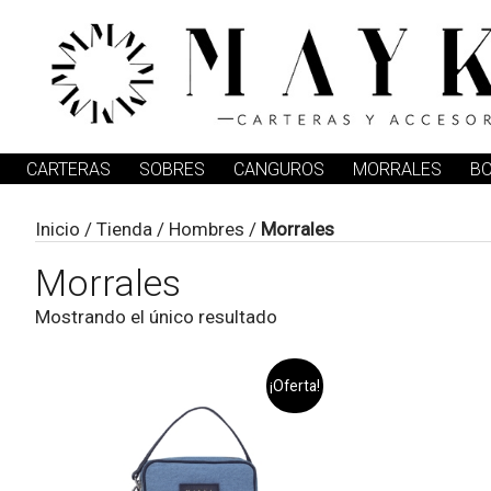
CARTERAS
SOBRES
CANGUROS
MORRALES
B
Inicio
/
Tienda
/
Hombres
/
Morrales
Morrales
Mostrando el único resultado
¡Oferta!