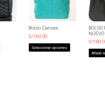
Bolso Canvas
BOLSO 
NUEVO
S/
160.00
S/
180.0
Este
producto
Seleccionar opciones
tiene
Añadir a
múltiples
variantes.
Las
opciones
se
pueden
elegir
en
la
página
de