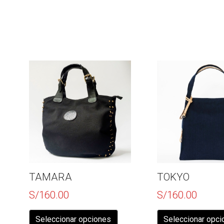
TAMARA
TOKYO
S/
160.00
S/
160.00
Este
producto
Seleccionar opciones
Seleccionar opc