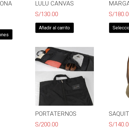
LONA
LULU CANVAS
MARGA
S/
130.00
S/
180.0
Este
Añadir al carrito
Selecci
producto
iones
tiene
múltiples
variantes.
Las
opciones
se
pueden
elegir
en
la
página
de
producto
PORTATERNOS
SAQUIT
S/
200.00
S/
140.0