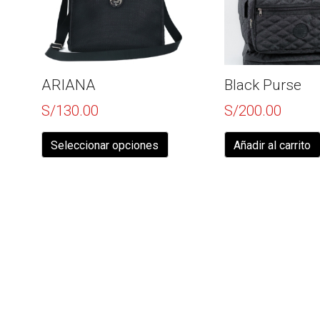
ARIANA
Black Purse
S/
130.00
S/
200.00
Este
producto
Seleccionar opciones
Añadir al carrito
tiene
múltiples
variantes.
Las
opciones
se
pueden
elegir
en
la
página
de