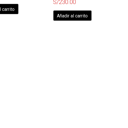
S/
230.00
l carrito
Añadir al carrito