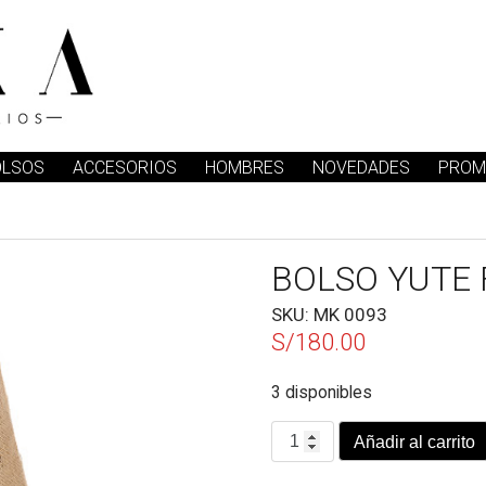
OLSOS
ACCESORIOS
HOMBRES
NOVEDADES
PROM
BOLSO YUTE 
SKU:
MK 0093
S/
180.00
3 disponibles
BOLSO
Añadir al carrito
YUTE
FLEQUILLO