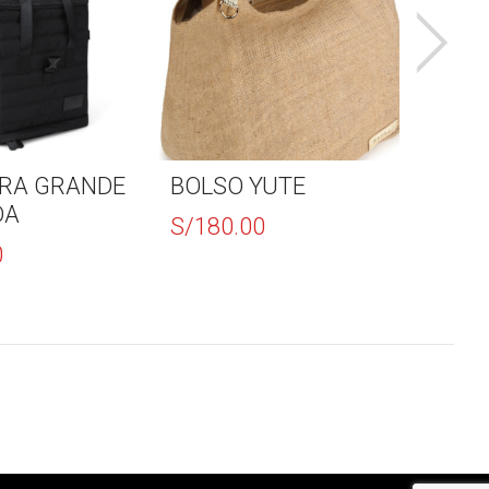
RA GRANDE
BOLSO YUTE
BOLS
DA
FLEQ
S/
180.00
0
S/
18