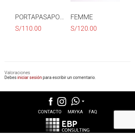
PORTAPASAPORTE
FEMME
MA
S/
110.00
S/
120.00
S/
Valoraciones
Debes
iniciar sesión
para escribir un comentario.
CONTACTO
MAYKA
FAQ