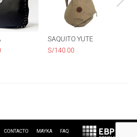
A
SAQUITO YUTE
Black
0
S/
140.00
S/
20
CONTACTO
MAYKA
FAQ