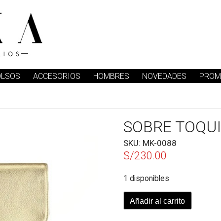
OLSOS
ACCESORIOS
HOMBRES
NOVEDADES
PROM
SOBRE TOQUI
SKU:
MK-0088
S/
230.00
1 disponibles
SOBRE
Añadir al carrito
TOQUILLA
-