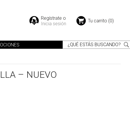
Regístrate o
Tu carrito (0)
Inicia sesión
OCIONES
LLA – NUEVO