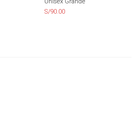
Unisex Grande
S/
180.
S/
90.00