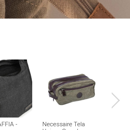
FFIA -
Necessaire Tela
BOLSO