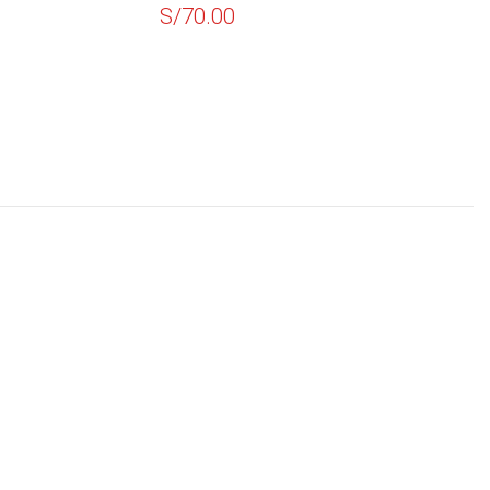
S/
70.00
S/
130.