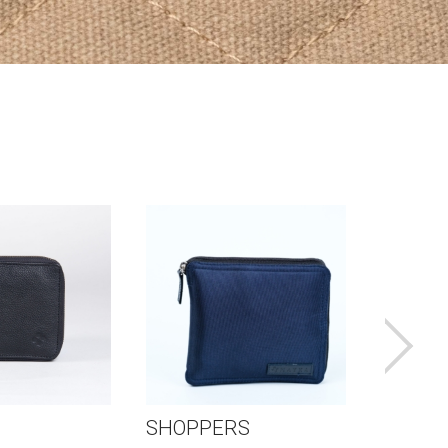
SHOPPERS
LULU 