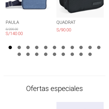
PAULA
QUADRAT
S/
200.00
S/
90.00
El
S/
140.00
precio
El
original
precio
era:
actual
S/200.00.
es:
S/140.00.
Ofertas especiales