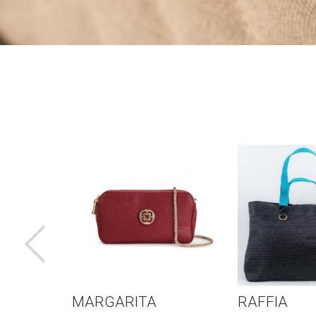
RGARITA
RAFFIA