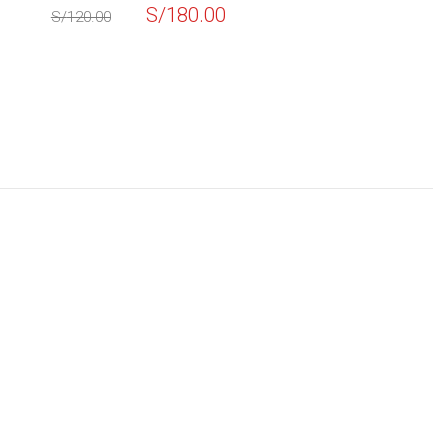
S/
130.00
S/
150.00