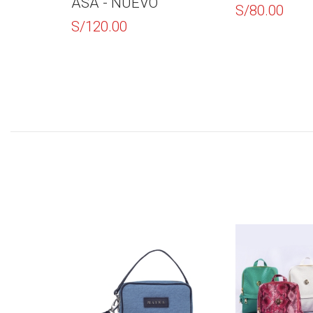
ASA - NUEVO
El
El
S/
80.00
prec
prec
S/
120.00
origi
actu
era:
es:
S/12
S/80