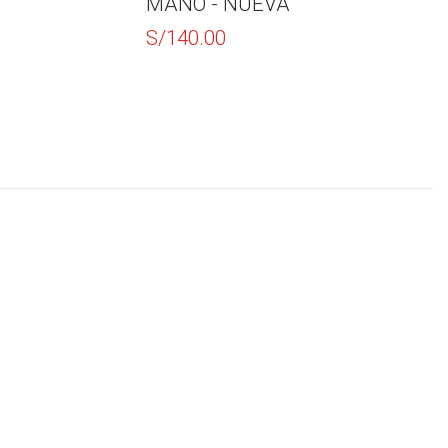
MANO - NUEVA
INSUL
S/
140.00
S/
150.