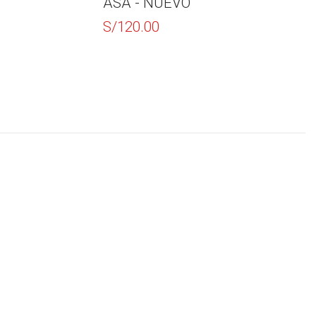
- NUEVO
S/
90.00
S/
0.00