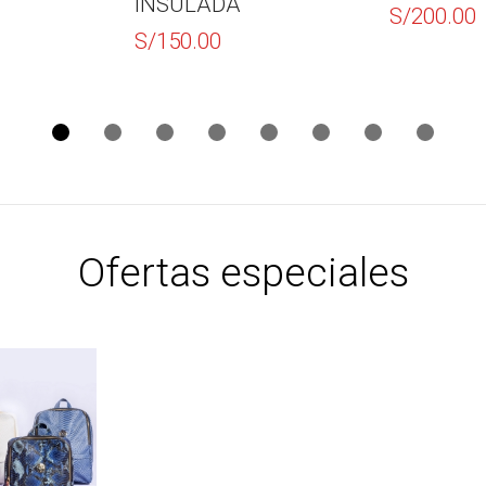
ADA
ASA 
S/
200.00
00
S/
12
Ofertas especiales