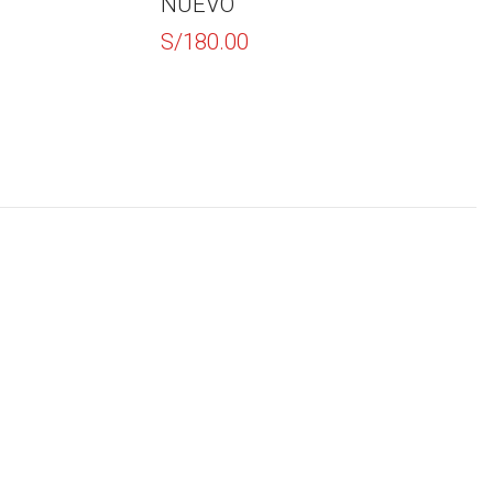
NUEVO
S/
90.00
S/
180.00