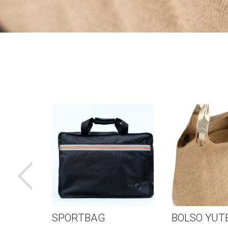
ORTBAG
BOLSO YUTE