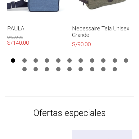
PAULA
Necessaire Tela Unisex
Grande
S/
200.00
El
S/
140.00
S/
90.00
precio
El
original
precio
era:
actual
S/200.00.
es:
S/140.00.
Ofertas especiales